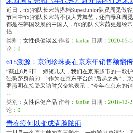
宋茜周觅亮相《年代秀》避开误区打造宋茜
近日，f(x)的队长宋茜搭档SuperJunior队员周
节目中f(x)的队长宋茜不仅大秀舞艺，还自曝和周
都是在韩国发展的中国人，f(x)的队长宋茜更是经
侣…
类别：
女性保健误区
作者：
fanfan
日期：
2020-05-1
论：
0
618溯源：京润珍珠要在京东年销售额翻倍
“截止6月6日，短短几天，我们在京东超市的一款护
强势跻身前50。”作为在京东平台的“后起之秀”，
罗燕明在接受采访时兴奋地表示，“今年在京东的销售
…
类别：
女性保健产品
作者：
fanfan
日期：
2018-12-2
论：
0
青春痘何以变成满脸脓疱
古川是一名高大帅的高三学生，一向学习成绩好，