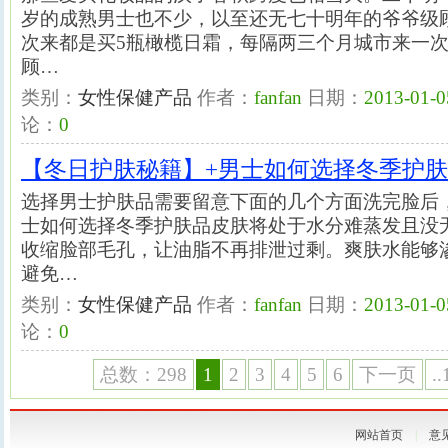
岁的成熟男士也不少，以至还无七十明年的爷爷级
次来都是买5瓶橄榄日霜，每隔两三个月城市来一次
顾…
类别：
女性保健产品
作者：
fanfan
日期：
2013-01-0
论：
0
【冬日护肤秘籍】+男士如何选择冬季护
选择男士护肤品需要留意下面的几个方面洗完脸后
士如何选择冬季护肤品皮肤将处于水分难蒸发且没
收缩脸部毛孔，让油脂不再排泄过剩。爽肤水能够
避免…
类别：
女性保健产品
作者：
fanfan
日期：
2013-01-0
论：
0
总数：298
1
2
3
4
5
6
下一页
..
网站首页
|
意