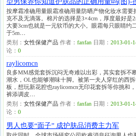
型男保养你知道护肤品的正确用量吗(图)-
按摩霜准确用量眼霜准确用量防晒产物化妆水需要
克不及无滴落。棉片的选择是3×4cm，厚度最好是
大要3cm也就是一元软币的大小。眼霜每只眼睛约
于5m…
类别：
女性保健产品
作者：
fanfan
日期：
2013-01-1
论：
0
raylicomcn
良多MM感觉套拆沉闷无奇难以出彩，其实套拆不
潮水，OL也能够潮味十脚。被第一夫人穿红的西
板，想玩新花腔也raylicomcn无印花套拆等你挑
裤添调皮…
类别：
女性保健产品
作者：
fanfan
日期：
2013-01-1
论：
0
男人也要“面子” 成护肤品消费主力军
取此同时，全球市场研究公司欧睿消息征询男人也要