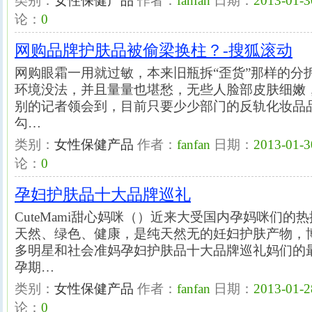
类别：
女性保健产品
作者：
fanfan
日期：
2013-01-3
论：
0
网购品牌护肤品被偷梁换柱？-搜狐滚动
网购眼霜一用就过敏，本来旧瓶拆“歪货”那样的分
环境没法，并且量量也堪愁，无些人脸部皮肤细嫩
别的记者领会到，目前只要少少部门的反轨化妆品
勾…
类别：
女性保健产品
作者：
fanfan
日期：
2013-01-3
论：
0
孕妇护肤品十大品牌巡礼
CuteMami甜心妈咪（）近来大受国内孕妈咪们的
天然、绿色、健康，是纯天然无的妊妇护肤产物，
多明星和社会准妈孕妇护肤品十大品牌巡礼妈们的
孕期…
类别：
女性保健产品
作者：
fanfan
日期：
2013-01-2
论：
0