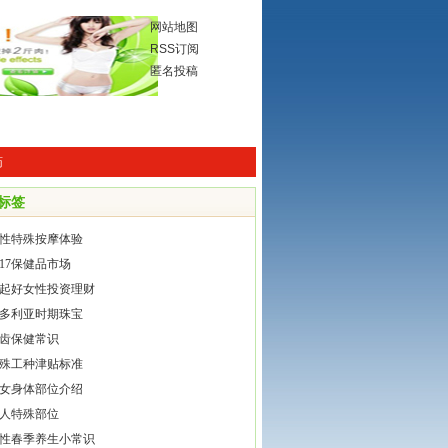
网站地图
RSS订阅
匿名投稿
药
标签
性特殊按摩体验
017保健品市场
起好女性投资理财
多利亚时期珠宝
齿保健常识
殊工种津贴标准
女身体部位介绍
人特殊部位
性春季养生小常识