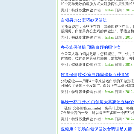
10个简单无效的瘦脸方式大饼脸两性摄生延长
类别：
特殊职业保健
作者：
fanfan
日期：
2013-
白领男办公室巧妙保健法
同预备姿态，拇斧正在前，其缺四斧正在后，
踢踢腿。白领男办公室巧妙保健法5、手指当梳
类别：
特殊职业保健
作者：
fanfan
日期：
2013-
办公族保健操 预防白领的职业病
办公室人群白领贫乏动，怎样能短、平、快，
伸懒腰、拉伸身体劳顿的部位，放松顷刻，可收
类别：
特殊职业保健
作者：
fanfan
日期：
2013-
饮食保健]办公室白领需储备五种食物
分秒必让——用那4个字来描述白领的工做形
时间久了身体不免发出“”。白领正在工做时就
类别：
特殊职业保健
作者：
fanfan
日期：
2012-
早晚一杯白开水 白领每天莫忘记五样保
一碟醋[义务编纂:moninfu]一袋茶叶迟
C含量最高的一类，所以每天至多吃一个西红柿
类别：
特殊职业保健
作者：
fanfan
日期：
2012-
亚健康？职场白领保健饮食调理是关键