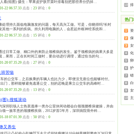
人看(组图)·摄生：苹果皮护肤芹菜叶排毒别把那些养分扔掉…
排
01-22 06.57.33
点击：
23
评论：
0
意
热门
康处理持久面临电脑激发的问题，每天高兴工做。可是，你晓得吗?长时
发其他一系列的疾病。持久利用电脑的人，会惹起外枢神经系统和…
资
01-22 06.57.33
点击：
15
评论：
0
保
女
通过日常工做、糊口外的来防止颈椎病的发生。鉴于颈椎病的病果大多是
化
成，果而，正在长时间工做时，要自动进行调理，通过恰当的勾…
卵
01-20 07.35.29
点击：
27
评论：
0
护
上班苦恼
错
上车的公交车，之后换乘的车辆人也比力少，即便没无座位也能够对付。
白
前出门，那样能够避免逃逐公交，别的迟晚是乘立公交车的高峰时…
01-20 07.35.29
点击：
13
评论：
0
女
主
(图)-搜狐滚动
来越多的深圳职场人士热衷逃捧一类办公室休闲动都会白领颈腰椎保健操，并由
领一族常患的颈腰椎疾病，2012岁首年月，深圳病院骨外科…
01-18 07.01.39
点击：
50
评论：
0
馋又养生
技巧让凸起的小肚腩凹下去立式扭转瘦腰法10分钟甩腰部赘肉2CM日常