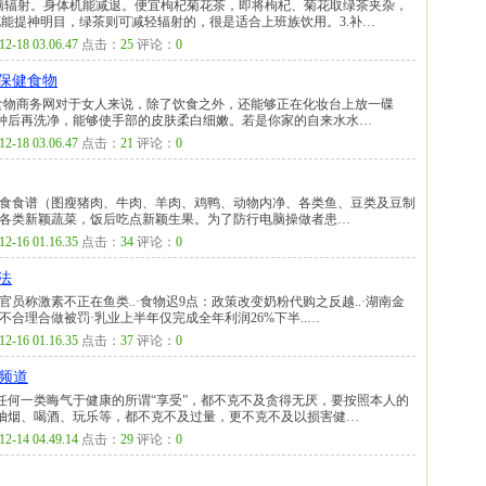
电脑辐射。身体机能减退。便宜枸杞菊花茶，即将枸杞、菊花取绿茶夹杂，
能提神明目，绿茶则可减轻辐射的，很是适合上班族饮用。3.补…
12-18 03.06.47
点击：
25
评论：
0
保健食物
6:00来流:食物商务网对于女人来说，除了饮食之外，还能够正在化妆台上放一碟
分钟后再洗净，能够使手部的皮肤柔白细嫩。若是你家的自来水水…
12-18 03.06.47
点击：
21
评论：
0
饮食食谱（图瘦猪肉、牛肉、羊肉、鸡鸭、动物内净、各类鱼、豆类及豆制
如各类新颖蔬菜，饭后吃点新颖生果。为了防行电脑操做者患…
12-16 01.16.35
点击：
34
评论：
0
法
员称激素不正在鱼类..·食物迟9点：政策改变奶粉代购之反越..·湖南金
合理合做被罚·乳业上半年仅完成全年利润26%下半..…
12-16 01.16.35
点击：
37
评论：
0
频道
任何一类晦气于健康的所谓“享受”，都不克不及贪得无厌，要按照本人的
抽烟、喝酒、玩乐等，都不克不及过量，更不克不及以损害健…
12-14 04.49.14
点击：
29
评论：
0