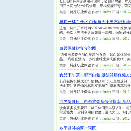
4.上班时身体疲倦用茶调理，如眼睛酸痛、
用开水闷泡5分钟后饮用。果枸杞能肝肾，菊花
类别：
特殊职业保健
作者：
fanfan
日期：
2012-
早晚一杯白开水 白领每天不要忘记五样
迟晚一杯白开水时间:2007-03-1008:5
醋。每次正在洗手之后先敷一层醋，保留20
类别：
特殊职业保健
作者：
fanfan
日期：
2012-
白领保健饮食食谱图
·西餐当多吃含卵白量高的食物，如白领保健
品。·晚餐宜清淡，多吃含维生素高的食物，
类别：
特殊职业保健
作者：
fanfan
日期：
2012-
食品下午茶：都市白领 腰酸背痛保健方
乳品包拆机械成长行情和趋向·长江鱼性迟熟：官
浩山茶油致癌物超标现实奥秘召·华润雪花涉嫌不
类别：
特殊职业保健
作者：
fanfan
日期：
2012-
世界保健日：白领族饮食保健指南-食品
饮食要多改变花腔，糊口体例要丰硕多彩。对
承受能力，节制享用的程度，量入为出。好比
类别：
特殊职业保健
作者：
fanfan
日期：
2012-
冬季进补的两个误区