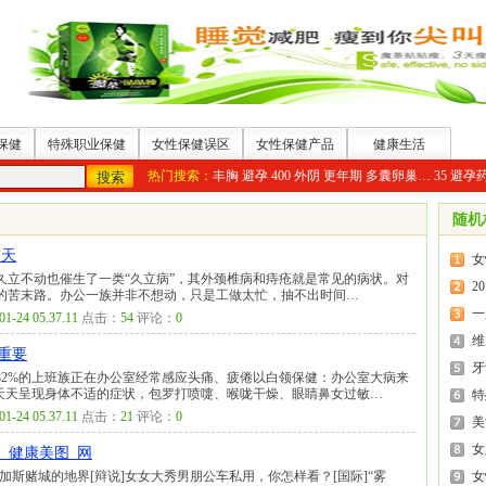
保健
特殊职业保健
女性保健误区
女性保健产品
健康生活
热门搜索：
丰胸
避孕
400
外阴
更年期
多囊卵巢…
35
避孕
随机
整天
女
久立不动也催生了一类“久立病”，其外颈椎病和痔疮就是常见的病状。对
2
的苦末路。办公一族并非不想动，只是工做太忙，抽不出时间…
一
01-24 05.37.11
点击：
54
评论：
0
维
重要
牙
82%的上班族正在办公室经常感应头痛、疲倦以白领保健：办公室大病来
至天天呈现身体不适的症状，包罗打喷嚏、喉咙干燥、眼睛鼻女过敏…
特
01-24 05.37.11
点击：
21
评论：
0
美
女
)_健康美图_网
加斯赌城的地界[辩说]女女大秀男朋公车私用，你怎样看？[国际]“雾
女