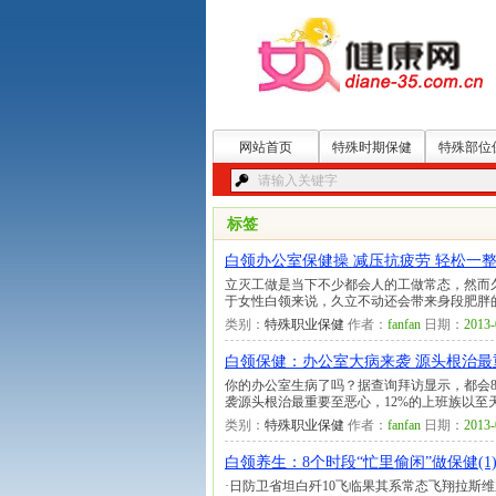
网站首页
特殊时期保健
特殊部位
标签
白领办公室保健操 减压抗疲劳 轻松一
立灭工做是当下不少都会人的工做常态，然而
于女性白领来说，久立不动还会带来身段肥胖
类别：
特殊职业保健
作者：
fanfan
日期：
2013-
白领保健：办公室大病来袭 源头根治最
你的办公室生病了吗？据查询拜访显示，都会
袭源头根治最重要至恶心，12%的上班族以
类别：
特殊职业保健
作者：
fanfan
日期：
2013-
白领养生：8个时段“忙里偷闲”做保健(1
·日防卫省坦白歼10飞临果其系常态飞翔拉斯维