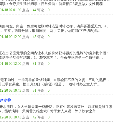
阅读：食疗摄生延长阅读：日常保健：健康糊口3要点做力女性揭秘…
01-18 07.01.39
点击：
44
评论：
0
胯部向左、向左，然后可做顺时针或逆时针动弹，动弹要迟缓无力。4、
。坐立，两脚分隔，取肩同宽，两手叉腰，做前屈(下巴切近)后…
01-16 09.12.00
点击：
45
评论：
0
正在办公室无限的空间内让本人的身体获得很好的熬炼?小编来收个招：
到事半功倍的结果。1、30岁就老了。半夜午休也是一个值得倡…
01-16 09.12.00
点击：
31
评论：
0
态毫不为过。一推再推的吃饭时间、血液轮回不良的立姿、五时的熬夜，
常以零食果腹。据11月23日《成报》报道，一项针对办公室人群…
12-20 03.10.43
点击：
31
评论：
0
健食物
晚一杯白开水所以，女人当每天喝一杯酸奶。正在生果和蔬菜外，西红柿是维生素
，能够满脚一天所需的维生素C.对于女人来说，除了饮食之外…
12-20 03.10.43
点击：
42
评论：
0