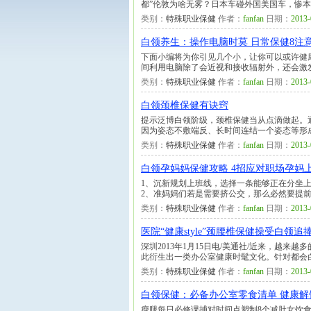
都”伦敦为啥无雾？日本车碰外国美国车，惨本
类别：
特殊职业保健
作者：
fanfan
日期：
2013-
白领养生：操作电脑时莫 日常保健8注
下面小编将为你引见几个小，让你可以或许健
间利用电脑除了会近视和接收辐射外，还会激
类别：
特殊职业保健
作者：
fanfan
日期：
2013-
白领颈椎保健有诀窍
提示泛博白领阶级，颈椎保健当从点滴做起。
因为姿态不敷端反、长时间连结一个姿态等形
类别：
特殊职业保健
作者：
fanfan
日期：
2013-
白领孕妈妈保健攻略 4招应对职场孕妈
1、沉新规划上班线，选择一条能够正在分坐
2、准妈妈们若是需要挤公交，那么必然要提
类别：
特殊职业保健
作者：
fanfan
日期：
2013-
医院“健康style”颈腰椎保健操受白领追捧
深圳2013年1月15日电/美通社/近来，越
此衍生出一类办公室健康时髦文化。针对都会白
类别：
特殊职业保健
作者：
fanfan
日期：
2013-
白领保健：必备办公室零食清单 健康解
瘦腿每日必修课捕对时间点塑制8个减肚女饮食